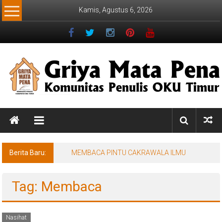
Lompat
Kamis, Agustus 6, 2026
ke
konten
Griya
Mata
Pena
Berita Baru:
MEMBACA PINTU CAKRAWALA ILMU
Komunitas
Penulis
Tag: Membaca
OKU
Timur
Nasihat