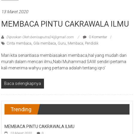
13 Maret 2020
MEMBACA PINTU CAKRAWALA ILMU
Diposkan Oleh:benisaputra24@gmail.com
0 Komentar
Cinta membaca
,
Gila membaca
,
Guru
,
Membaca
,
Pendidik
Mari kita senantiasa membiasakan membaca,hal yang mudah dan
murah dalam mencari ilmu,Nabi Muhammad SAW sendiri pertama
kali menerima wahyu yang pertama adalah tentang iqro’
Baca selengkapnya
Trending
MEMBACA PINTU CAKRAWALA ILMU
13 Maret 2020
0