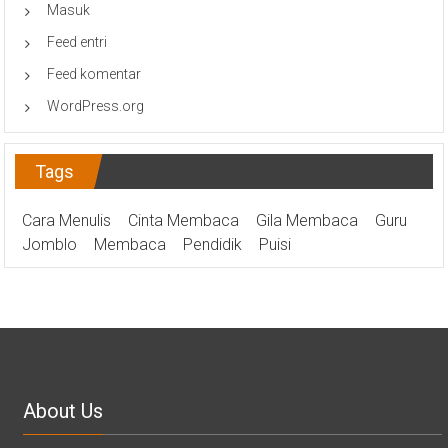
Masuk
Feed entri
Feed komentar
WordPress.org
Tags
Cara Menulis
Cinta Membaca
Gila Membaca
Guru
Jomblo
Membaca
Pendidik
Puisi
About Us